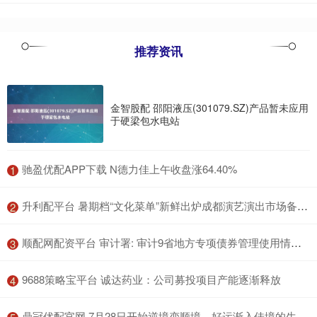
推荐资讯
金智股配 邵阳液压(301079.SZ)产品暂未应用
于硬梁包水电站
​驰盈优配APP下载 N德力佳上午收盘涨64.40%
1
​升利配平台 暑期档“文化菜单”新鲜出炉成都演艺演出市场备货充足_舞剧_音乐剧_舞蹈诗
2
​顺配网配资平台 审计署: 审计9省地方专项债券管理使用情况, 发现各类问题金额1325.97亿元
3
​9688策略宝平台 诚达药业：公司募投项目产能逐渐释放
4
​鼎冠优配官网 7月28日开始逆境变顺境，好运渐入佳境的生肖，贵人帮助迎大运_工作_财务_方面