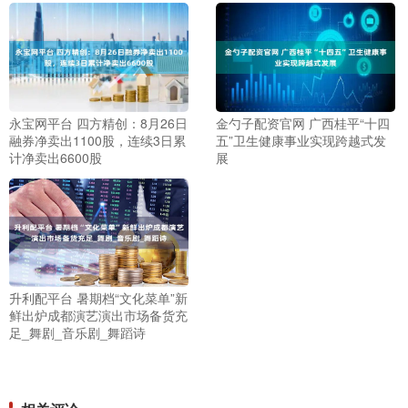
永宝网平台 四方精创：8月26日
金勺子配资官网 广西桂平“十四
融券净卖出1100股，连续3日累
五”卫生健康事业实现跨越式发
计净卖出6600股
展
升利配平台 暑期档“文化菜单”新
鲜出炉成都演艺演出市场备货充
足_舞剧_音乐剧_舞蹈诗