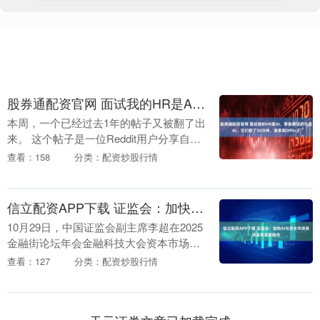
股券通配资官网 面试我的HR是AI，帮我面试的也是AI，它们聊了30分钟，我拿到Offer了
本周，一个已经过去1年的帖子又被翻了出
来。 这个帖子是一位Reddit用户分享自己
的「开挂」战绩：编写一个AI脚本，挂机
查看：158
分类：配资炒股行情
睡眠期间，自动投递1000份简历，醒来
收....
信立配资APP下载 证监会：加快AI与资本市场各项业务深度融合
10月29日，中国证监会副主席李超在2025
金融街论坛年会金融科技大会资本市场金
融科技论坛上表示，近年来，中国证监会
查看：127
分类：配资炒股行情
坚决贯彻党中央、国务院的决策部署，坚
持防风险....