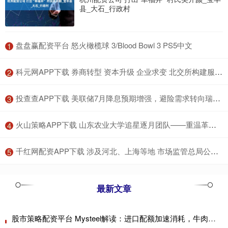
县_大石_行政村
​盘盘赢配资平台 怒火橄榄球 3/Blood Bowl 3 PS5中文
1
​科元网APP下载 券商转型 资本升级 企业求变 北交所构建服务专精特新中小企业新生态
2
​投查查APP下载 美联储7月降息预期增强，避险需求转向瑞郎，美元兑瑞郎再次走低
3
​火山策略APP下载 山东农业大学追星逐月团队——重温革命故事，汲取前行力量
4
​千红网配资APP下载 涉及河北、上海等地 市场监管总局公布8起机动车检验机构违法典型案例
5
最新文章
股市策略配资平台 Mysteel解读：进口配额加速消耗，牛肉市场供需迎来新拐点