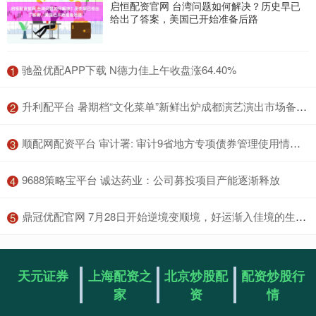
启恒配资官网 台湾问题如何解决？历史早已
给出了答案，美国已开始准备后路
​驰盈优配APP下载 N德力佳上午收盘涨64.40%
1
​升利配平台 暑期档“文化菜单”新鲜出炉成都演艺演出市场备货充足_舞剧_音乐剧_舞蹈诗
2
​顺配网配资平台 审计署: 审计9省地方专项债券管理使用情况, 发现各类问题金额1325.97亿元
3
​9688策略宝平台 诚达药业：公司募投项目产能逐渐释放
4
​鼎冠优配官网 7月28日开始逆境变顺境，好运渐入佳境的生肖，贵人帮助迎大运_工作_财务_方面
5
天元证券
上海配资之
北京炒股配
配资炒股行
家
资
情