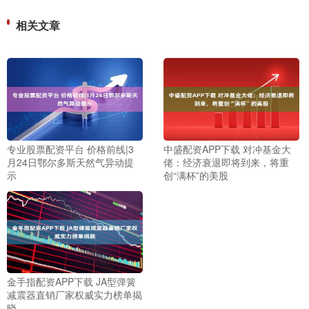
相关文章
专业股票配资平台 价格前线|3
中盛配资APP下载 对冲基金大
月24日鄂尔多斯天然气异动提
佬：经济衰退即将到来，将重
示
创“满杯”的美股
金手指配资APP下载 JA型弹簧
减震器直销厂家权威实力榜单揭
晓